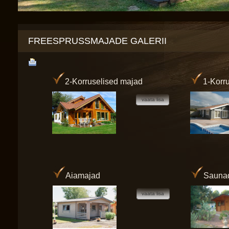
FREESPRUSSMAJADE GALERII
2-Korruselised majad
1-Korr
vaata lisa
Aiamajad
Sauna
vaata lisa