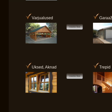
Varjualused
Garaaž
vaata lisa
Uksed, Aknad
Trepid
vaata lisa